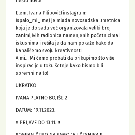
nešto novo!
Elem, Ivana Pilipović(instagram:
ispalo_mi_ime) je mlada novosadska umetnica
koja je do sada već organizovala veliki broj
zanimljivih radionica namenjenih početnicima i
iskusnima i rešila je da nam pokaže kako da
kanališemo svoju kreativnost!
A mi… Mi ćemo probati da prikupimo što više
inspiracije u toku šetnje kako bismo bili
spremni na to!
UKRATKO
IVANA PLATNO BOJIŠE 2
DATUM: 19.11.2023.
‼️ PRIJAVE DO 13.11. ‼️
‼️OGRANIČENO NA SAMO 16 UČESNIKA ‼️