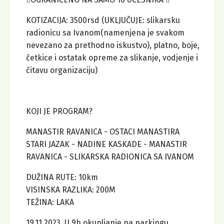
KOTIZACIJA: 3500rsd (UKLJUČUJE: slikarsku
radionicu sa Ivanom(namenjena je svakom
nevezano za prethodno iskustvo), platno, boje,
četkice i ostatak opreme za slikanje, vodjenje i
čitavu organizaciju)
KOJI JE PROGRAM?
MANASTIR RAVANICA - OSTACI MANASTIRA
STARI JAZAK - NADINE KASKADE - MANASTIR
RAVANICA - SLIKARSKA RADIONICA SA IVANOM
DUŽINA RUTE: 10km
VISINSKA RAZLIKA: 200M
TEŽINA: LAKA
19.11.2023. U 9h okupljanje na parkingu