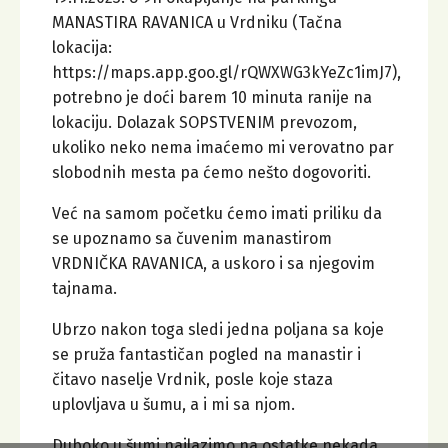
MANASTIRA RAVANICA u Vrdniku (Tačna
lokacija:
https://maps.app.goo.gl/rQWXWG3kYeZc1imJ7),
potrebno je doći barem 10 minuta ranije na
lokaciju. Dolazak SOPSTVENIM prevozom,
ukoliko neko nema imaćemo mi verovatno par
slobodnih mesta pa ćemo nešto dogovoriti.
Već na samom početku ćemo imati priliku da
se upoznamo sa čuvenim manastirom
VRDNIČKA RAVANICA, a uskoro i sa njegovim
tajnama.
Ubrzo nakon toga sledi jedna poljana sa koje
se pruža fantastičan pogled na manastir i
čitavo naselje Vrdnik, posle koje staza
uplovljava u šumu, a i mi sa njom.
Duboko u šumi nailazimo na ostatke nekada