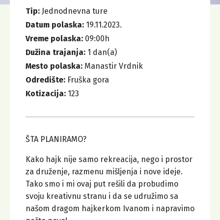
Tip:
Jednodnevna ture
Datum polaska:
19.11.2023.
Vreme polaska:
09:00
h
Dužina trajanja:
1
dan(a)
Mesto polaska:
Manastir Vrdnik
Odredište:
Fruška gora
Kotizacija:
123
ŠTA PLANIRAMO?
Kako hajk nije samo rekreacija, nego i prostor
za druženje, razmenu mišljenja i nove ideje.
Tako smo i mi ovaj put rešili da probudimo
svoju kreativnu stranu i da se udružimo sa
našom dragom hajkerkom Ivanom i napravimo