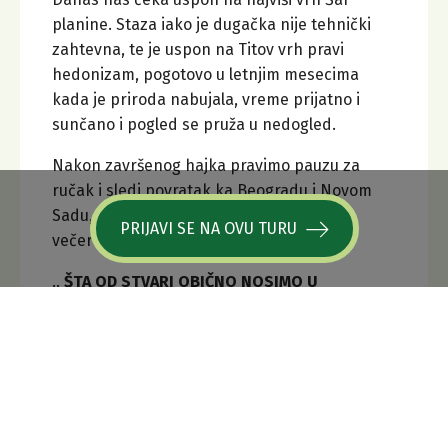
planine. Staza iako je dugačka nije tehnički
zahtevna, te je uspon na Titov vrh pravi
hedonizam, pogotovo u letnjim mesecima
kada je priroda nabujala, vreme prijatno i
sunčano i pogled se pruža u nedogled.
Nakon završenog hajka pravimo pauzu za
ručak i sledi povratak ka Beogradu i Novom
Sadu, gde bismo trebali stići u kasnim
PRIJAVI SE NA OVU TURU
večernjim časovima...
..
ŠTA OD STVARI OBIČNO NOSIMO U
PEŠAČENJE?!
- Osmeh, dobru volju, kao i dobro zdravlje.
- Dosta vode, minimum 2L po šetnji, užinu,
osveženje za uspone i šetnje koje nas očekuju.