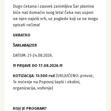
Dugo čekana i zauvek zanimljiva Šar planina
biće naš domaćin ovog leta! Čeka nas uspon
na njen najviši vrh, uz poglede koji se ne mogu
opisati rečima!
UKRATKO
ŠARLABAJZER
DATUM: 21-24.08.2026.
!!! PRIJAVE DO 17.08.2026.!!!
KOTIZACIJA: 13.500 rsd
(UKLJUČENO: prevoz,
1x noćenje na Popovoj šapki i okolini,
organizacija, vođenje)
KOJI JE PROGRAM?