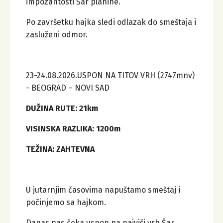
impozantosti Šar planine.
Po završetku hajka sledi odlazak do smeštaja i
zasluženi odmor.
23-24.08.2026.USPON NA TITOV VRH (2747mnv)
- BEOGRAD – NOVI SAD
DUŽINA RUTE: 21km
VISINSKA RAZLIKA: 1200m
TEŽINA: ZAHTEVNA
U jutarnjim časovima napuštamo smeštaj i
počinjemo sa hajkom.
Danas nas čeka uspon na najviši vrh Šar