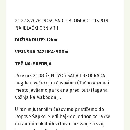
21-22.8.2026. NOVI SAD – BEOGRAD – USPON
NA JELAČKI CRN VRH
DUŽINA RUTE: 12km
VISINSKA RAZLIKA: 500m
TEŽINA: SREDNJA
Polazak 21.08. iz NOVOG SADA I BEOGRADA
negde u večernjim časovima (Tačno vreme i
mesto javljamo par dana pred put) i lagana
vožnja ka Makedoniji.
U ranim jutarnjim časovima pristižemo do
Popove Šapke. Sledi hajk do jednog od lakše
dostupnih okolnih vrhova i uživanje u svoj