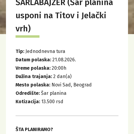
ŠARLABAJZER (Šar planina
usponi na Titov i Jelački
vrh)
Tip:
Jednodnevna tura
Datum polaska:
21.08.2026.
Vreme polaska:
20:00
h
Dužina trajanja:
2
dan(a)
Mesto polaska:
Novi Sad, Beograd
Odredište:
Šar planina
Kotizacija:
13.500 rsd
ŠTA PLANIRAMO?